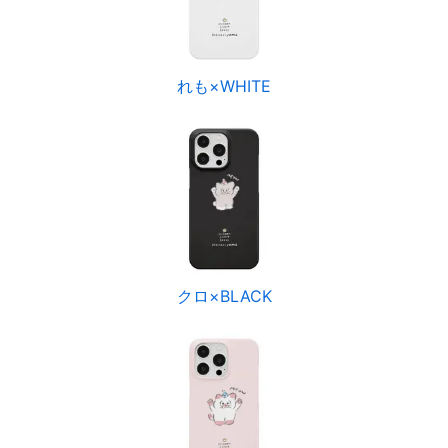
れも×WHITE
クロ×BLACK