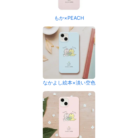
もか×PEACH
なかよし絵本×淡い空色