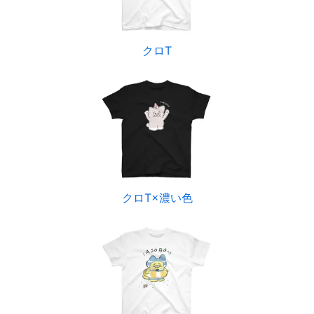
クロT
クロT×濃い色