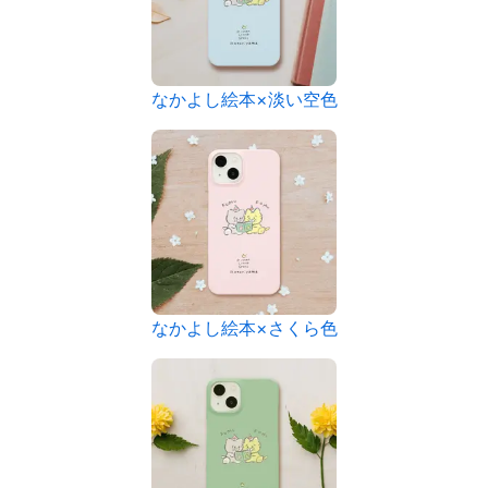
なかよし絵本×淡い空色
なかよし絵本×さくら色