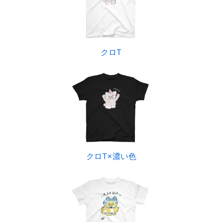
クロT
クロT×濃い色