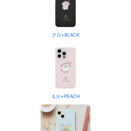
クロ×BLACK
もか×PEACH